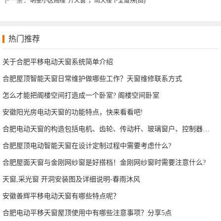
下一条：
明星小区阁楼“开天窗”，雨天楼下全遭殃(图)
热门推荐
关于合肥平移电动天窗系统简单介绍
合肥屋顶智能天窗日常维护做哪些工作？天窗维修联系方式
怎么才能把阁楼空间打造成一个卧室? 阁楼空间卧室
安徽阳光房电动天窗的功能特点，快来看看吧!
合肥电动天窗的构造包括电机、齿轮、传动杆、玻璃窗户、控制器等部分
合肥屋顶电动智能天窗在设计定制过程中需要考虑什么?
合肥屋面天窗与金刚网纱窗是好搭档！金刚网纱窗时需要注意什么?
天窗,采光窗 开洞安装图及详细说明-春雨沐风
安徽善辉平移电动天窗有哪些特点呢？
合肥电动平移天窗屋顶使用中有哪些注意事项？分享5点