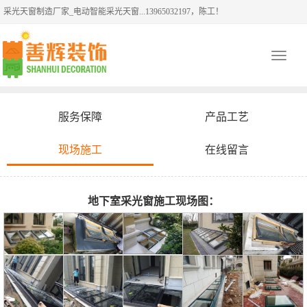
采光天窗制造厂家_电动智能采光天窗...13965032197，陈工！
Toggle
navigati
服务保障
产品工艺
现场施工
在线留言
地下室采光窗施工现场图：