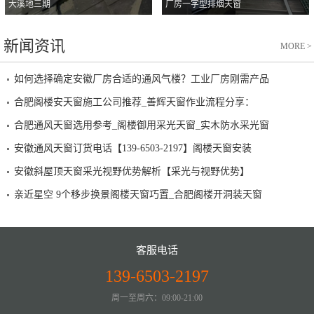
大溪地三期
厂房一字型排烟天窗
新闻资讯
MORE
>
如何选择确定安徽厂房合适的通风气楼？工业厂房刚需产品
合肥阁楼安天窗施工公司推荐_善辉天窗作业流程分享：
合肥通风天窗选用参考_阁楼御用采光天窗_实木防水采光窗
安徽通风天窗订货电话【139-6503-2197】阁楼天窗安装
安徽斜屋顶天窗采光视野优势解析【采光与视野优势】
亲近星空 9个移步换景阁楼天窗巧置_合肥阁楼开洞装天窗
客服电话
139-6503-2197
周一至周六：09:00-21:00