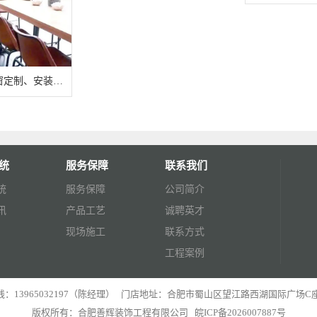
安徽餐厅采光天窗定制、安装公司_咨询热线：139-6503-2197
统
服务保障
联系我们
统
服务保障
公司简介
讯
产品工艺
诚聘英才
现场施工
联系方式
工程案例
：13965032197（陈经理） 门店地址：合肥市蜀山区望江路西湖国际广场C座
版权所有：合肥善辉装饰工程有限公司
皖ICP备2026007887号