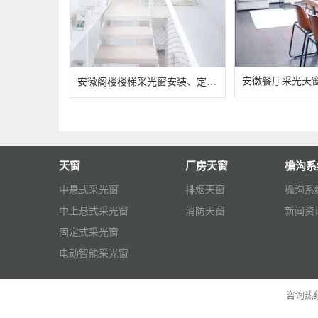
安徽阁楼楼梯采光窗安装、定制工厂电话：139-6503-2197
天窗
厂房天窗
檐沟系
中悬式采光窗
排烟天窗
檐沟系
中上悬式采光窗
消防天窗
新闻资
固定式采光窗
电动智能采光窗
咨询热线