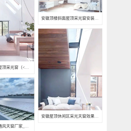
安徽顶楼斜面屋顶采光窗安装咨询电话（善辉）
安徽阁楼卧室屋顶采光窗（<・与月光同在)))）
安徽屋顶休闲区采光天窗效果图_139-6503-2197为您服务
马鞍山圆拱形通风天窗厂家_合肥天窗制造工厂_电话：139-6503-2197