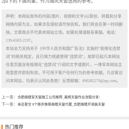
2pa下的下通风量，作为通风天窗选用的参考。
声明：本网站发布的内容(图片、视频和文字)以原创、转载和分享
网络内容为主，如果涉及侵权请尽快告知，我们将会在第一时间删
除。文章观点不代表本网站立场，如需处理请联系客服。电话：
139-6503-2197。
本站全力支持关于《中华人民共和国广告法》实施的“极限化违禁
词”的相关规定，且已竭力规避使用“违禁词”。故即日起凡本网站
任意页面含有极限化“违禁词”介绍的文字或图片，一律非本网站主
观意愿并即刻失效，不可用于客户任何行为的参考依据。凡访客访
问本网站，均表示认同此条款！反馈邮箱：690282274@qq.com。
上一条：
合肥阁楼安天窗施工公司推荐_善辉天窗作业流程分享：
下一条：
亲近星空 9个移步换景阁楼天窗巧置_合肥阁楼开洞装天窗
热门推荐